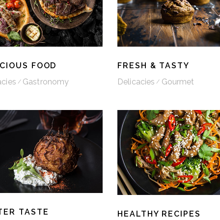
ICIOUS FOOD
FRESH & TASTY
acies
Gastronomy
Delicacies
Gourmet
TER TASTE
HEALTHY RECIPES