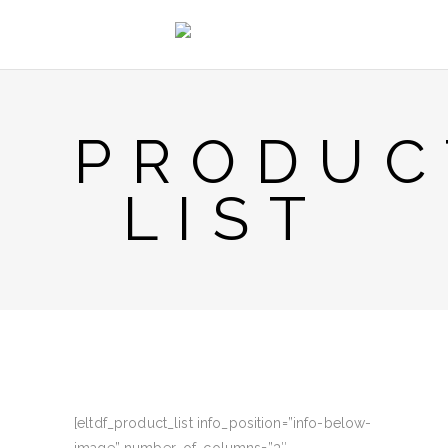
PRODUC
LIST
[eltdf_product_list info_position=”info-below-